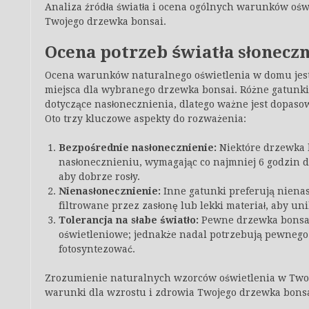
Analiza źródła światła i ocena ogólnych warunków oś
Twojego drzewka bonsai.
Ocena potrzeb światła słonecz
Ocena warunków naturalnego oświetlenia w domu jest
miejsca dla wybranego drzewka bonsai. Różne gatunk
dotyczące nasłonecznienia, dlatego ważne jest dopasow
Oto trzy kluczowe aspekty do rozważenia:
Bezpośrednie nasłonecznienie:
Niektóre drzewka 
nasłonecznieniu, wymagając co najmniej 6 godzin d
aby dobrze rosły.
Nienasłonecznienie:
Inne gatunki preferują nienasł
filtrowane przez zasłonę lub lekki materiał, aby u
Tolerancja na słabe światło:
Pewne drzewka bonsai
oświetleniowe; jednakże nadal potrzebują pewnego
fotosyntezować.
Zrozumienie naturalnych wzorców oświetlenia w Two
warunki dla wzrostu i zdrowia Twojego drzewka bonsa