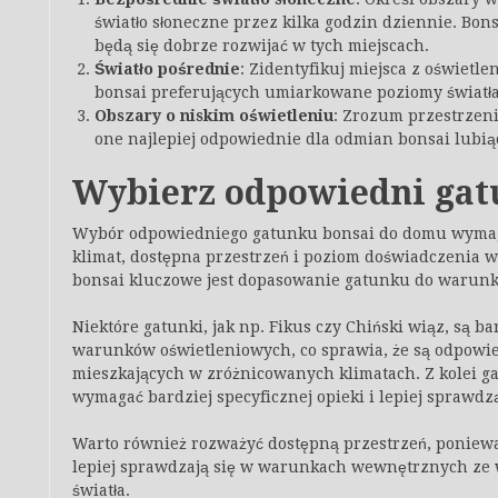
światło słoneczne przez kilka godzin dziennie. Bo
będą się dobrze rozwijać w tych miejscach.
Światło pośrednie
: Zidentyfikuj miejsca z oświetl
bonsai preferujących umiarkowane poziomy światła
Obszary o niskim oświetleniu
: Zrozum przestrzeni
one najlepiej odpowiednie dla odmian bonsai lubią
Wybierz odpowiedni gat
Wybór odpowiedniego gatunku bonsai do domu wymag
klimat, dostępna przestrzeń i poziom doświadczenia 
bonsai kluczowe jest dopasowanie gatunku do waru
Niektóre gatunki, jak np. Fikus czy Chiński wiąz, są b
warunków oświetleniowych, co sprawia, że są odpowie
mieszkających w zróżnicowanych klimatach. Z kolei gat
wymagać bardziej specyficznej opieki i lepiej sprawd
Warto również rozważyć dostępną przestrzeń, ponieważ
lepiej sprawdzają się w warunkach wewnętrznych ze w
światła.