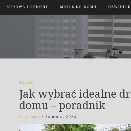
BUDOWA I REMONT
MEBLE DO DOMU
OŚWIETLE
Ogród
Jak wybrać idealne d
domu – poradnik
Augustyn
/
24 maja, 2024