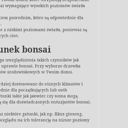
nsai wymagające wysokich poziomów światła
eniem pośrednim, które są odpowiednie dla
.
e z niskimi poziomami światła, ponieważ są
cych cień.
unek bonsai
a uwzględnienia takich czynników jak
w uprawie bonsai. Przy wyborze drzewka
nków środowiskowych w Twoim domu.
ardziej dostosowane do różnych klimatów i
dnie dla początkujących lub osób
unki takie jak jałowiec czy sosna mogą
zą się dla doświadczonych entuzjastów bonsai.
 niektóre gatunki, jak np. fikus ginseng,
zględu na ich tolerancję na niższe poziomy