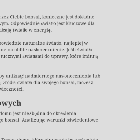
zez Ciebie bonsai, konieczne jest dokładne
m. Odpowiednie światło jest kluczowe dla
łcają światło w energię.
owiednie naturalne światło, najlepiej w
e na obfite nasłonecznienie. Jeśli światło
ztucznymi światłami do uprawy, które imitują
 aby uniknąć nadmiernego nasłonecznienia lub
 źródła światła dla swojego bonsai, możesz
wieczności.
owych
omu jest niezbędna do określenia
o bonsai. Analizując warunki oświetleniowe
w Twoim domu, które otrzymują bezpośrednie