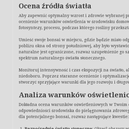
Ocena źródła światła
Aby zapewnić optymalny wzrost i zdrowie wybranej pr
ocenienie warunków oświetlenia w środowisku domowy
fotosyntezy, procesu, podczas którego rośliny przekszta
Umieść swoje bonsai w miejscu, gdzie będzie miało odp
pobliżu okna od strony południowej, aby było wystawion
naturalne jest ograniczone, rozważ uzupełnienie go s
spektrum naturalnego światła słonecznego.
Monitoruj intensywność i czas ekspozycji na światło,
niedoboru. Poprzez staranne ocenienie i optymalizację
stworzyć sprzyjające warunki dla jego rozwoju i długo
Analiza warunków oświetleni
Dokładna ocena warunków oświetleniowych w Twoim d
odpowiedniości środowiska do pielęgnowania zdroweg
dla potencjalnego bonsai, rozważ następujące kwestie:
Bezpośrednie światło słoneczne
: Określ obszary 