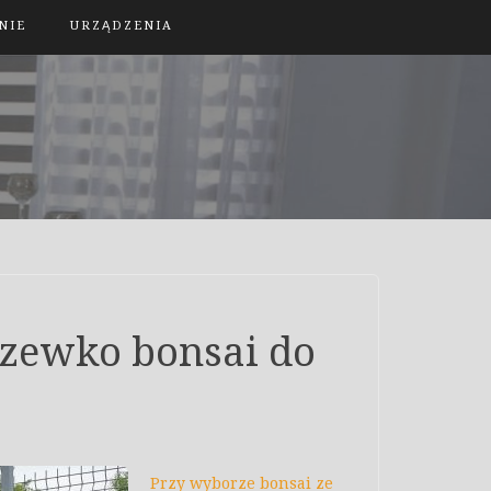
NIE
URZĄDZENIA
rzewko bonsai do
Przy wyborze bonsai ze