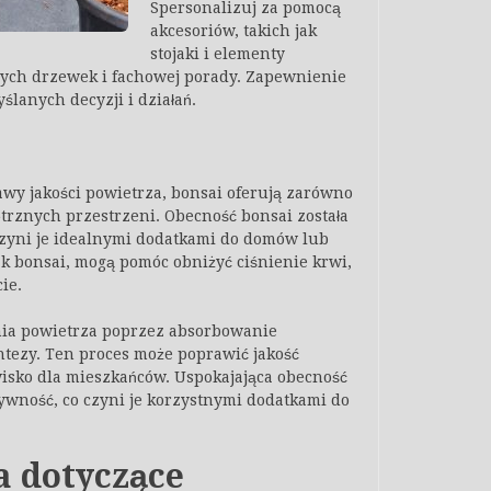
Spersonalizuj za pomocą
akcesoriów, takich jak
stojaki i elementy
ych drzewek i fachowej porady. Zapewnienie
lanych decyzji i działań.
awy jakości powietrza, bonsai oferują zarówno
ętrznych przestrzeni. Obecność bonsai została
czyni je idealnymi dodatkami do domów lub
jak bonsai, mogą pomóc obniżyć ciśnienie krwi,
ie.
nia powietrza poprzez absorbowanie
ntezy. Ten proces może poprawić jakość
isko dla mieszkańców. Uspokajająca obecność
ywność, co czyni je korzystnymi dodatkami do
 dotyczące