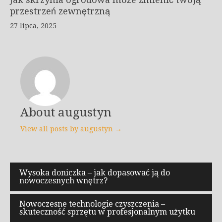
przestrzeń zewnętrzną
27 lipca, 2025
About augustyn
View all posts by augustyn →
Nawigacja
Wysoka doniczka – jak dopasować ją do
nowoczesnych wnętrz?
wpisu
Nowoczesne technologie czyszczenia –
skuteczność sprzętu w profesjonalnym użytku