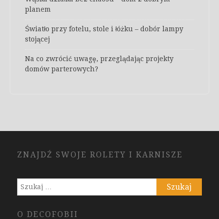
planem
Światło przy fotelu, stole i łóżku – dobór lampy
stojącej
Na co zwrócić uwagę, przeglądając projekty
domów parterowych?
ZNAJDŹ SWOJE ROLETY I KARNISZE
Szukaj:
O DECOFOBII