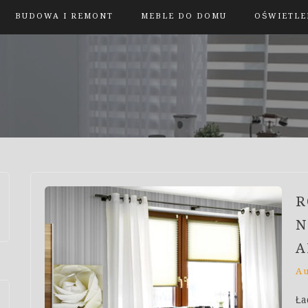
BUDOWA I REMONT
MEBLE DO DOMU
OŚWIETLE
R
N
A
A
Ła