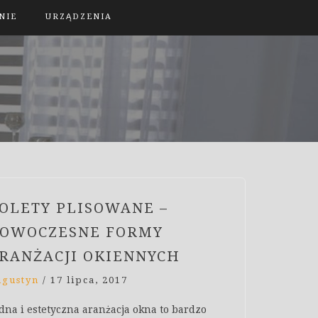
NIE
URZĄDZENIA
OLETY PLISOWANE –
OWOCZESNE FORMY
RANŻACJI OKIENNYCH
ugustyn
/
17 lipca, 2017
dna i estetyczna aranżacja okna to bardzo