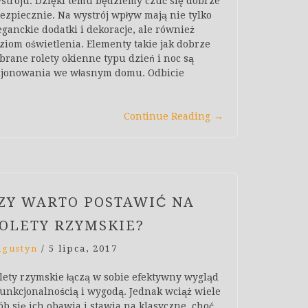
stroju. Dzięki temu będziemy czuć się dobrze
bezpiecznie. Na wystrój wpływ mają nie tylko
eganckie dodatki i dekoracje, ale również
ziom oświetlenia. Elementy takie jak dobrze
brane rolety okienne typu dzień i noc są
cjonowania we własnym domu. Odbicie
Continue Reading
→
ZY WARTO POSTAWIĆ NA
OLETY RZYMSKIE?
ugustyn
/
5 lipca, 2017
lety rzymskie łączą w sobie efektywny wygląd
funkcjonalnością i wygodą. Jednak wciąż wiele
ób się ich obawia i stawia na klasyczne, choć