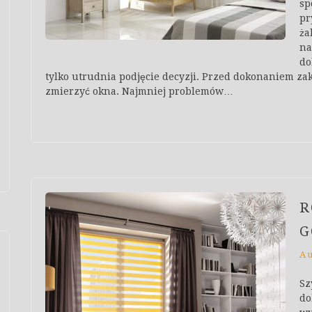
sp
pr
ża
na
do
tylko utrudnia podjęcie decyzji. Przed dokonaniem za
zmierzyć okna. Najmniej problemów…
R
G
A
Sz
do