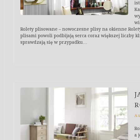
is
Ka
wy
wi
Rolety plisowane – nowoczesne plisy na okienne Role
plisami powoli podbijają serca coraz większej liczby k
sprawdzają się w przypadku…
J
R
A
Ro
a 