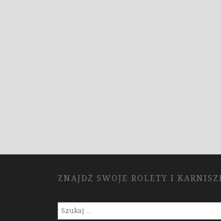
ZNAJDŹ SWOJE ROLETY I KARNISZ
Szukaj: