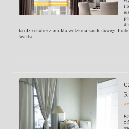
wy
i 
el
po
do
bardzo istotne z punktu widzenia komfortowego funk
światła…
C
R
A
Ro
z 
os