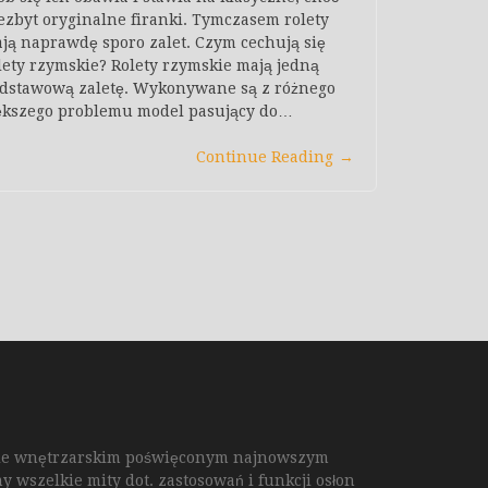
ezbyt oryginalne firanki. Tymczasem rolety
ją naprawdę sporo zalet. Czym cechują się
lety rzymskie? Rolety rzymskie mają jedną
dstawową zaletę. Wykonywane są z różnego
iększego problemu model pasujący do…
Continue Reading
→
sie wnętrzarskim poświęconym najnowszym
 wszelkie mity dot. zastosowań i funkcji osłon