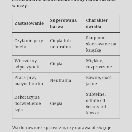
w oczy.
Sugerowana
Charakter
Zastosowanie
barwa
światła
Skupione,
Czytanie przy
Ciepła lub
skierowane na
fotelu
neutralna
książkę
Wieczorny
Miękkie,
Ciepła
odpoczynek
rozproszone
Praca przy
Równe, dość
Neutralna
małym biurku
jasne
Subtelne,
Dekoracyjne
odbite od
doświetlenie
Ciepła
ściany lub
kąta
klosza
Warto również sprawdzić, czy oprawa obsługuje