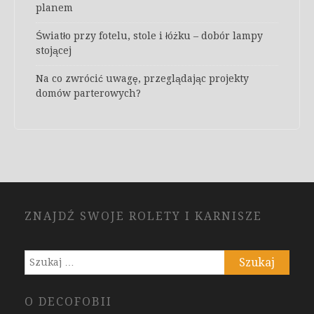
planem
Światło przy fotelu, stole i łóżku – dobór lampy
stojącej
Na co zwrócić uwagę, przeglądając projekty
domów parterowych?
ZNAJDŹ SWOJE ROLETY I KARNISZE
Szukaj:
O DECOFOBII