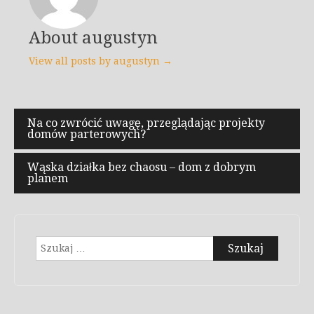
About augustyn
View all posts by augustyn →
Nawigacja
Na co zwrócić uwagę, przeglądając projekty
domów parterowych?
wpisu
Wąska działka bez chaosu – dom z dobrym
planem
Szukaj: