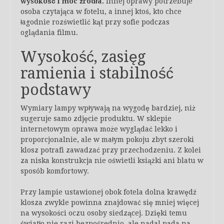
wysokość i moc źródła.
Innej oprawy potrzebuje
osoba czytająca w fotelu, a innej ktoś, kto chce
łagodnie rozświetlić kąt przy sofie podczas
oglądania filmu.
Wysokość, zasięg
ramienia i stabilność
podstawy
Wymiary lampy wpływają na wygodę bardziej, niż
sugeruje samo zdjęcie produktu. W sklepie
internetowym oprawa może wyglądać lekko i
proporcjonalnie, ale w małym pokoju zbyt szeroki
klosz potrafi zawadzać przy przechodzeniu. Z kolei
za niska konstrukcja nie oświetli książki ani blatu w
sposób komfortowy.
Przy lampie ustawionej obok fotela dolna krawędź
klosza zwykle powinna znajdować się mniej więcej
na wysokości oczu osoby siedzącej. Dzięki temu
światło nie razi bezpośrednio, ale nadal pada na