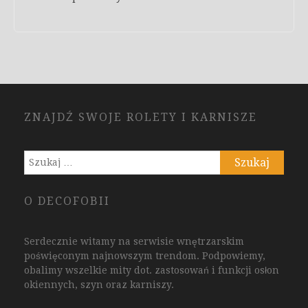
ZNAJDŹ SWOJE ROLETY I KARNISZE
Szukaj:
O DECOFOBII
Serdecznie witamy na serwisie wnętrzarskim
poświęconym najnowszym trendom. Podpowiemy,
obalimy wszelkie mity dot. zastosowań i funkcji osłon
okiennych, szyn oraz karniszy.