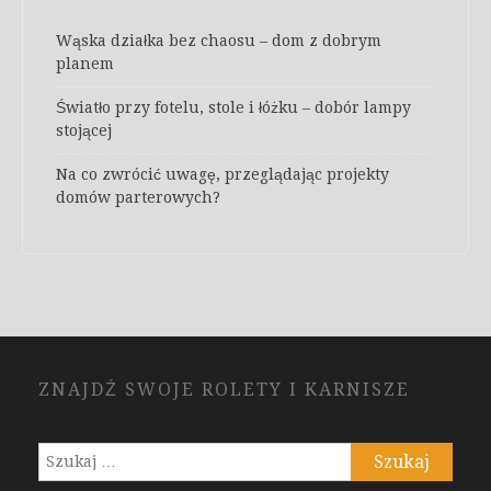
Wąska działka bez chaosu – dom z dobrym
planem
Światło przy fotelu, stole i łóżku – dobór lampy
stojącej
Na co zwrócić uwagę, przeglądając projekty
domów parterowych?
ZNAJDŹ SWOJE ROLETY I KARNISZE
Szukaj: