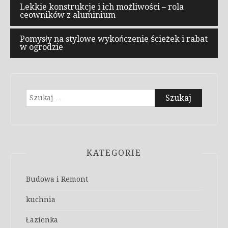
Nawigacja
Lekkie konstrukcje i ich możliwości – rola
ceowników z aluminium
wpisu
Pomysły na stylowe wykończenie ścieżek i rabat
w ogrodzie
Szukaj:
KATEGORIE
Budowa i Remont
kuchnia
Łazienka