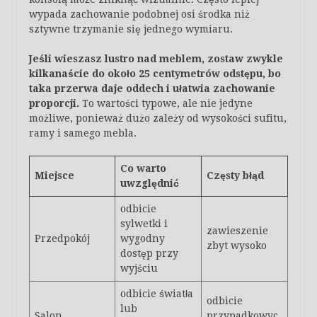
wypada zachowanie podobnej osi środka niż
sztywne trzymanie się jednego wymiaru.
Jeśli wieszasz lustro nad meblem, zostaw zwykle
kilkanaście do około 25 centymetrów odstępu, bo
taka przerwa daje oddech i ułatwia zachowanie
proporcji.
To wartości typowe, ale nie jedyne
możliwe, ponieważ dużo zależy od wysokości sufitu,
ramy i samego mebla.
Co warto
Miejsce
Częsty błąd
uwzględnić
odbicie
sylwetki i
zawieszenie
Przedpokój
wygodny
zbyt wysoko
dostęp przy
wyjściu
odbicie światła
odbicie
lub
Salon
przypadkowyc