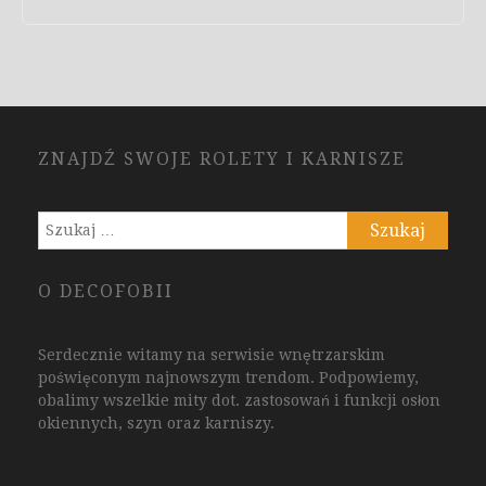
ZNAJDŹ SWOJE ROLETY I KARNISZE
Szukaj:
O DECOFOBII
Serdecznie witamy na serwisie wnętrzarskim
poświęconym najnowszym trendom. Podpowiemy,
obalimy wszelkie mity dot. zastosowań i funkcji osłon
okiennych, szyn oraz karniszy.