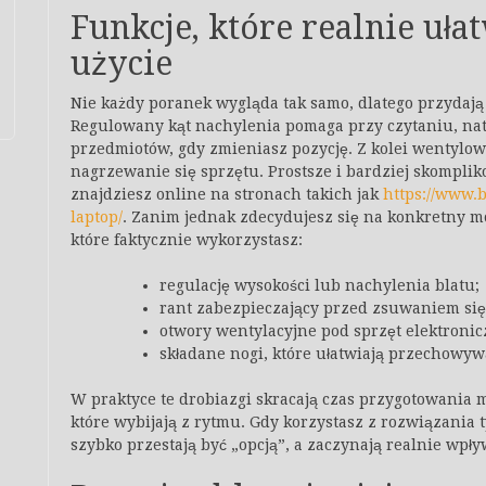
Funkcje, które realnie uła
użycie
Nie każdy poranek wygląda tak samo, dlatego przydają 
Regulowany kąt nachylenia pomaga przy czytaniu, nat
przedmiotów, gdy zmieniasz pozycję. Z kolei wentylo
nagrzewanie się sprzętu. Prostsze i bardziej skompliko
znajdziesz online na stronach takich jak
https://www.
laptop/
. Zanim jednak zdecydujesz się na konkretny mo
które faktycznie wykorzystasz:
regulację wysokości lub nachylenia blatu;
rant zabezpieczający przed zsuwaniem się 
otwory wentylacyjne pod sprzęt elektronic
składane nogi, które ułatwiają przechowyw
W praktyce te drobiazgi skracają czas przygotowania m
które wybijają z rytmu. Gdy korzystasz z rozwiązania ty
szybko przestają być „opcją”, a zaczynają realnie wpł