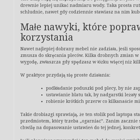
drewnie lepiej unikać nadmiaru wody. Taka prosta rut
schludnie, nawet gdy codziennie stawiasz na nim kub
Małe nawyki, które popra
korzystania
Nawet najlepiej dobrany mebel nie zadziała, jeśli spos
zmusza do skręcania pleców. Kilka drobnych zmian w 
wygodę, zwłaszcza gdy spędzasz w łóżku więcej niż kil
W praktyce przydają się proste działania:
podkładanie poduszki pod plecy, by nie za
ustawianie blatu tak, by nadgarstki leżały
robienie krótkich przerw co kilkanaście m
Takie drobiazgi sprawiają, że ten stolik pod laptopa s
przedmiotem, który trzeba „ogarniać”. Zanim zacznie 
chwilę na dopasowanie ustawień do tej jednej, konkret