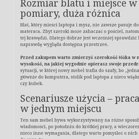
Rozmiar blatu i miejsce w
pomiary, duża różnica
Blat, który mieści laptopa i mysz, nie zawsze pasuje d
materaca. Zbyt szeroki może zahaczać o pościel, natom
tej krawędzi. Dlatego dobrze jest wcześniej sprawdzić 
naprawdę wygląda dostępna przestrzeń.
Przed zakupem warto zmierzyć szerokość łóżka w m
wysokość, na jakiej wygodnie opierasz swoje przed
sytuacji, w której nowy mebel trafia do szafy, bo „jedn
głównie do komputera, stolik pod laptopa z nieco więk
czy kubek.
Scenariusze użycia – prac
w jednym miejscu
Ten sam mebel bywa wykorzystywany na różne sposoby
wiadomości, po południu do krótkiej pracy, a wieczore
nieco inne wymagania, dlatego warto pomyśleć o nich