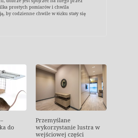
i, dobrze jest spojrzeć na niego przez
ilka prostych pomiarów i chwila
, by codzienne chwile w łóżku stały się
 –
Przemyślane
ka do
wykorzystanie lustra w
wejściowej części