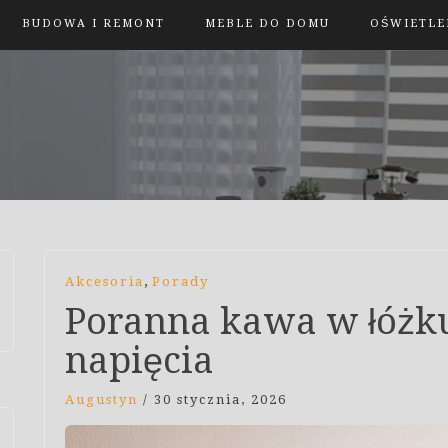
BUDOWA I REMONT
MEBLE DO DOMU
OŚWIETLE
,
Akcesoria
Porady
Poranna kawa w łóżku
napięcia
Augustyn
/
30 stycznia, 2026