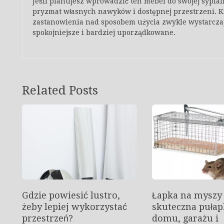
Jeśli planujesz wprowadzić ten mebel do swojej sypialn
pryzmat własnych nawyków i dostępnej przestrzeni. K
zastanowienia nad sposobem użycia zwykle wystarczają
spokojniejsze i bardziej uporządkowane.
Related Posts
Gdzie powiesić lustro,
Łapka na myszy
żeby lepiej wykorzystać
skuteczna pułap
przestrzeń?
domu, garażu i