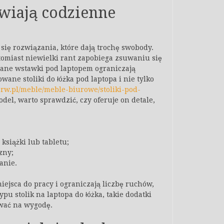
twiają codzienne
się rozwiązania, które dają trochę swobody.
omiast niewielki rant zapobiega zsuwaniu się
wane wstawki pod laptopem ograniczają
wane stoliki do łóżka pod laptopa i nie tylko
brw.pl/meble/meble-biurowe/stoliki-pod-
del, warto sprawdzić, czy oferuje on detale,
książki lub tabletu;
zny;
anie.
iejsca do pracy i ograniczają liczbę ruchów,
pu stolik na laptopa do łóżka, takie dodatki
ywać na wygodę.