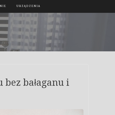
NIE
URZĄDZENIA
 bez bałaganu i