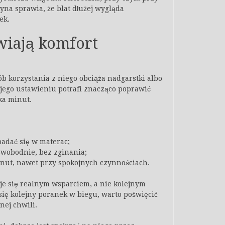
yna sprawia, że blat dłużej wygląda
ek.
wiają komfort
ób korzystania z niego obciąża nadgarstki albo
jego ustawieniu potrafi znacząco poprawić
ka minut.
padać się w materac;
 swobodnie, bez zginania;
inut, nawet przy spokojnych czynnościach.
taje się realnym wsparciem, a nie kolejnym
się kolejny poranek w biegu, warto poświęcić
nej chwili.