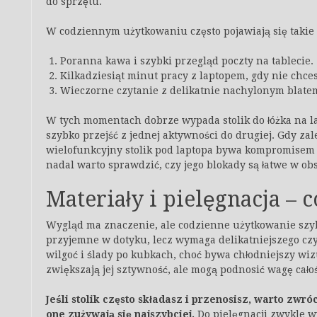
do sprzętu.
W codziennym użytkowaniu często pojawiają się takie 
Poranna kawa i szybki przegląd poczty na tablecie.
Kilkadziesiąt minut pracy z laptopem, gdy nie chces
Wieczorne czytanie z delikatnie nachylonym blate
W tych momentach dobrze wypada stolik do łóżka na la
szybko przejść z jednej aktywności do drugiej. Gdy za
wielofunkcyjny stolik pod laptopa bywa kompromisem 
nadal warto sprawdzić, czy jego blokady są łatwe w ob
Materiały i pielęgnacja – c
Wygląd ma znaczenie, ale codzienne użytkowanie szyb
przyjemne w dotyku, lecz wymaga delikatniejszego czy
wilgoć i ślady po kubkach, choć bywa chłodniejszy wiz
zwiększają jej sztywność, ale mogą podnosić wagę całoś
Jeśli stolik często składasz i przenosisz, warto zwr
one zużywają się najszybciej.
Do pielęgnacji zwykle w