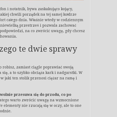
on i notatnik, bywa zaskakująco kojący,
akiej chwili porządek na tej samej kołdrze
fort całego dnia. Właśnie wtedy w codziennym
ę niewielką przestrzeń i pozwala zachować
ę podpowiedzi, na co zwrócić uwagę, gdy chcesz
chowania.
aczego te dwie sprawy
co robisz, zamiast ciągle poprawiać swoją
się, a to szybko obciąża kark i nadgarstki. W
 w jaki ten stolik przenosi ciężar na ramę i
mowolnie przesuwa się do przodu, co po
atego warto zwrócić uwagę na wzmocnione
 elementy nie rzucają się w oczy, ale to one
godnie.