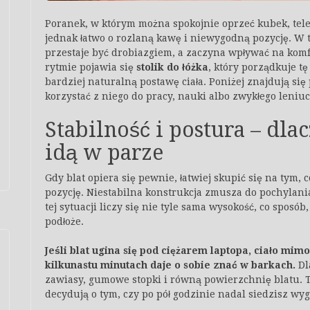
Poranek, w którym można spokojnie oprzeć kubek, telef
jednak łatwo o rozlaną kawę i niewygodną pozycję. W t
przestaje być drobiazgiem, a zaczyna wpływać na kom
rytmie pojawia się
stolik do łóżka
, który porządkuje t
bardziej naturalną postawę ciała. Poniżej znajdują si
korzystać z niego do pracy, nauki albo zwykłego leniu
Stabilność i postura – dl
idą w parze
Gdy blat opiera się pewnie, łatwiej skupić się na tym, 
pozycję. Niestabilna konstrukcja zmusza do pochylania 
tej sytuacji liczy się nie tyle sama wysokość, co sposób,
podłoże.
Jeśli blat ugina się pod ciężarem laptopa, ciało mi
kilkunastu minutach daje o sobie znać w barkach.
Dl
zawiasy, gumowe stopki i równą powierzchnię blatu. Te
decydują o tym, czy po pół godzinie nadal siedzisz wy