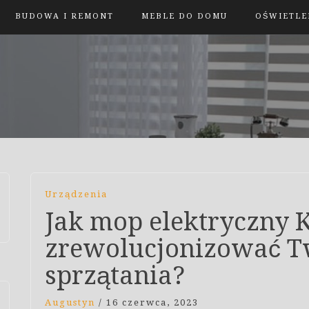
BUDOWA I REMONT
MEBLE DO DOMU
OŚWIETLE
Urządzenia
Jak mop elektryczny 
zrewolucjonizować T
sprzątania?
Augustyn
/
16 czerwca, 2023