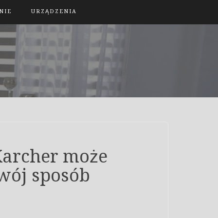
NIE
URZĄDZENIA
Karcher może
wój sposób