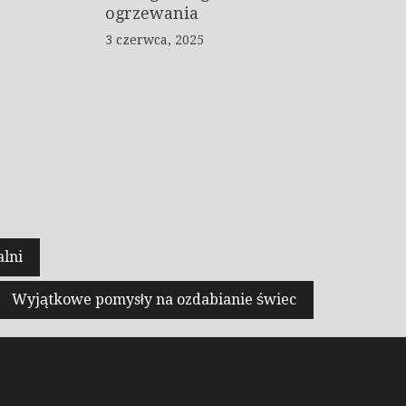
ogrzewania
3 czerwca, 2025
alni
Wyjątkowe pomysły na ozdabianie świec