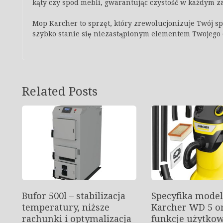
kąty czy spod mebli, gwarantując czystość w każdym
Mop Karcher to sprzęt, który zrewolucjonizuje Twój s
szybko stanie się niezastąpionym elementem Twojego
Related Posts
Bufor 500l – stabilizacja
Specyfika mode
temperatury, niższe
Karcher WD 5 or
rachunki i optymalizacja
funkcje użytko