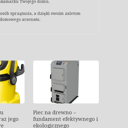
 zakamarku Twojego domu.
posób sprzątania, a dzięki swoim zaletom
 domowego arsenału.
lu
Piec na drewno –
az jego
fundament efektywnego i
we
ekologicznego