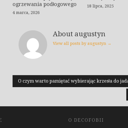
ogrzewania podłogowego
18 lipca, 2025
4 marca, 2026
About augustyn
View all posts by augustyn →
Nawigacja
O czym warto pamiętać wybierając krzesła do jad
wpisu
E
O DECOFOBII