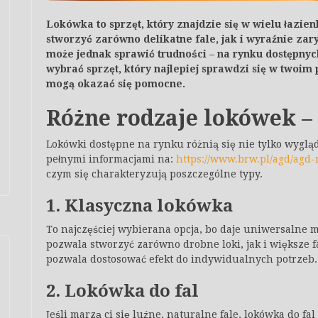
Lokówka to sprzęt, który znajdzie się w wielu łazie
stworzyć zarówno delikatne fale, jak i wyraźnie z
może jednak sprawić trudności – na rynku dostępnych 
wybrać sprzęt, który najlepiej sprawdzi się w twoi
mogą okazać się pomocne.
Różne rodzaje lokówek –
Lokówki dostępne na rynku różnią się nie tylko wyglą
pełnymi informacjami na:
https://www.brw.pl/agd/agd-
czym się charakteryzują poszczególne typy.
1. Klasyczna lokówka
To najczęściej wybierana opcja, bo daje uniwersalne m
pozwala stworzyć zarówno drobne loki, jak i większe f
pozwala dostosować efekt do indywidualnych potrzeb.
2. Lokówka do fal
Jeśli marzą ci się luźne, naturalne fale, lokówka do f