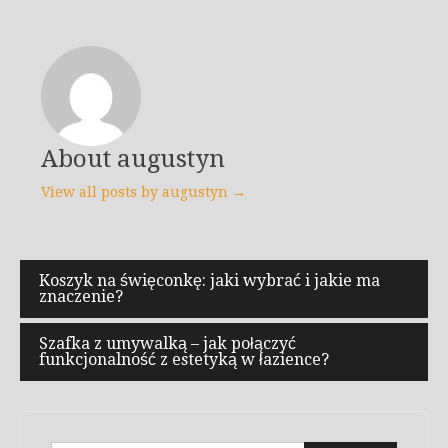
About augustyn
View all posts by augustyn →
Nawigacja
Koszyk na święconkę: jaki wybrać i jakie ma
znaczenie?
wpisu
Szafka z umywalką – jak połączyć
funkcjonalność z estetyką w łazience?