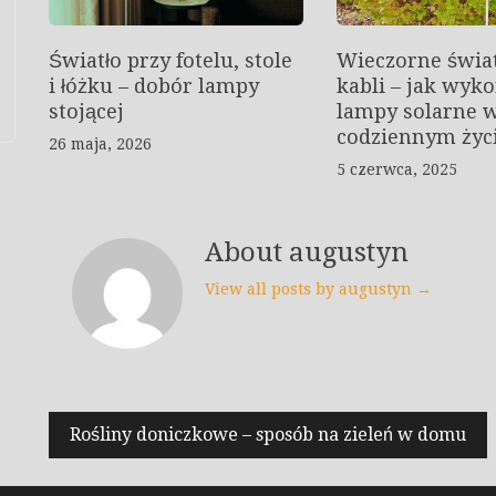
Światło przy fotelu, stole
Wieczorne świat
i łóżku – dobór lampy
kabli – jak wyko
stojącej
lampy solarne 
codziennym życ
26 maja, 2026
5 czerwca, 2025
About augustyn
View all posts by augustyn →
Nawigacja
Rośliny doniczkowe – sposób na zieleń w domu
wpisu