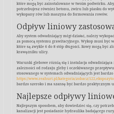
które mogą być zainstalowane w twoim podwórku. Aby 
potrzebujesz również betonu, żwiru lub piasku do wył
wykopany rów lub maszyna do formowania rowów.
Odpływ liniowy zastoso
Aby system odwadniający mógł działać, należy wykopa
za pomocą systemu grawitacyjnego. Wykop musi być wys
które są zwykle 6 do 8 stóp długości. Rowy mogą być z
krawężniku ulicy.
Warunki glebowe różnią się i instalacja odwadniająca
zależności od rodzaju gleby i oczekiwanego przepływ
stosowanego w systemach odwadniających jest bardzo 
https://www.reahurt.pl/kategoria/zobacz/122,ekspozyt
bardzo szeroko i ma szansę być bardzo praktycznym
Najlepsze odpływy liniow
Najlepszym sposobem, aby dowiedzieć się, czy potrze
kanalizacji jest posiadanie hydraulika badającego rury