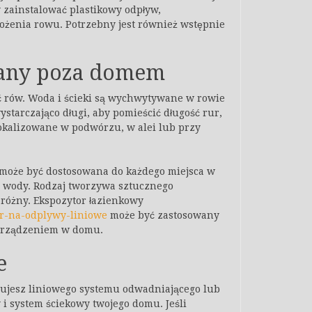
zainstalować plastikowy odpływ,
ożenia rowu. Potrzebny jest również wstępnie
wany poza domem
ć rów. Woda i ścieki są wychwytywane w rowie
tarczająco długi, aby pomieścić długość rur,
lokalizowane w podwórzu, w alei lub przy
 może być dostosowana do każdego miejsca w
u wody. Rodzaj tworzywa sztucznego
różny. Ekspozytor łazienkowy
or-na-odplywy-liniowe
może być zastosowany
 urządzeniem w domu.
e
bujesz liniowego systemu odwadniającego lub
 i system ściekowy twojego domu. Jeśli