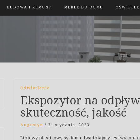
BUDOWA I REMONT
MEBLE DO DOMU
OŚWIETLE
Oświetlenie
Ekspozytor na odpływ
skuteczność, jakość
Augustyn
/
31 stycznia, 2023
Liniowy plastikowy system odwadniający jest wykonan