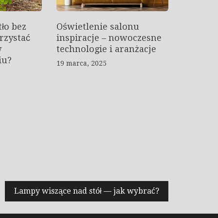
ło bez
Oświetlenie salonu
rzystać
inspiracje – nowoczesne
w
technologie i aranżacje
iu?
19 marca, 2025
Lampy wiszące nad stół — jak wybrać?