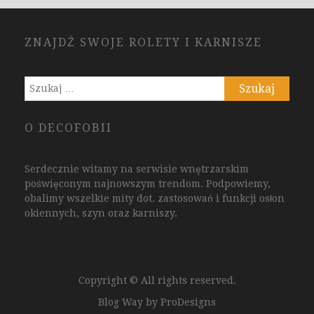
ZNAJDŹ SWOJE ROLETY I KARNISZE
Szukaj:
O DECOFOBII
Serdecznie witamy na serwisie wnętrzarskim
poświęconym najnowszym trendom. Podpowiemy,
obalimy wszelkie mity dot. zastosowań i funkcji osłon
okiennych, szyn oraz karniszy.
Copyright © All rights reserved.
Blog Way by
ProDesigns