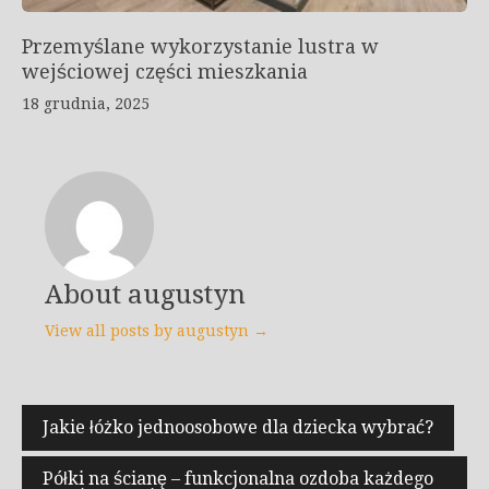
Przemyślane wykorzystanie lustra w
wejściowej części mieszkania
18 grudnia, 2025
About augustyn
View all posts by augustyn →
Nawigacja
Jakie łóżko jednoosobowe dla dziecka wybrać?
wpisu
Półki na ścianę – funkcjonalna ozdoba każdego