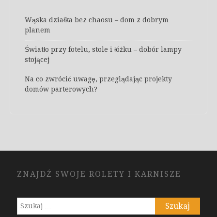
Wąska działka bez chaosu – dom z dobrym
planem
Światło przy fotelu, stole i łóżku – dobór lampy
stojącej
Na co zwrócić uwagę, przeglądając projekty
domów parterowych?
ZNAJDŹ SWOJE ROLETY I KARNISZE
Szukaj: