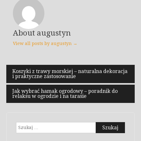
About augustyn
View all posts by augustyn →
Nawigacja
Koszyki z trawy morskiej – naturalna dekoracja
i praktyczne zastosowanie
wpisu
Jak wybrać hamak ogrodowy – poradnik do
relaksu w ogrodzie i na tarasie
Szukaj: